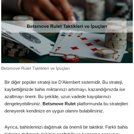
Betsmove Rulet Taktikleri ve İpuçları
Bir diğer popüler strateji ise D’Alembert sistemidir. Bu strateji,
kaybettiğinizde bahis miktarınızı artırmayı, kazandığınızda ise
azaltmayı önerir. Bu şekilde, uzun vadede kayıplarınızı
dengeleyebilirsiniz.
Betsmove Rulet
platformunda bu stratejileri
deneyerek kendinize en uygun olanını bulabilirsiniz.
Ayrıca, bahislerinizi dağıtmak da önemli bir taktiktir. Farklı bahis