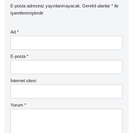
E-posta adresiniz yayınlanmayacak.
Gerekli alanlar
*
ile
işaretlenmişlerdir
Ad
*
E-posta
*
İnternet sitesi
Yorum
*