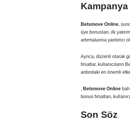
Kampanya v
Betsmove Online
, sun
üye bonusları, ilk yatırı
artırmalarına yardımcı 
Ayrıca, düzenli olarak g
fırsatlar, kullanıcıların
ardındaki en önemli etke
,
Betsmove Online
bahi
bonus fırsatları, kullanı
Son Söz