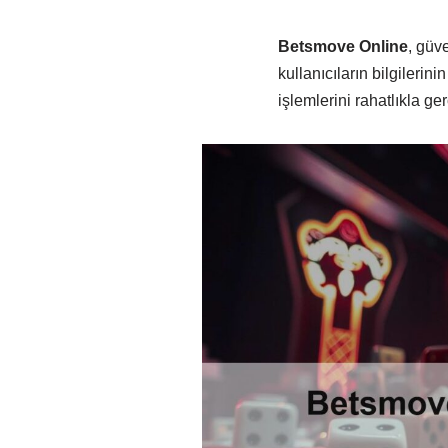
Betsmove Online
, güve
kullanıcıların bilgileri
işlemlerini rahatlıkla ger