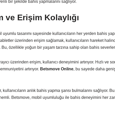
venli bir şekilde bahis yapmalarını sağlıyor.
 ve Erişim Kolaylığı
il uyumlu tasarımı sayesinde kullanıcıların her yerden bahis y
e tabletler üzerinden erişim sağlamak, kullanıcıların hareket hali
. Bu, özellikle yoğun bir yaşam tarzına sahip olan bahis severler 
yıcı üzerinden erişim, kullanıcı deneyimini artırıyor. Hızlı ve so
emnuniyetini artırıyor.
Betsmove Online
, bu sayede daha geniş 
, kullanıcıların anlık bahis yapma şansı bulmalarını sağlıyor. Bu,
 önemli. Betsmove, mobil uyumluluğu ile bahis deneyimini her z