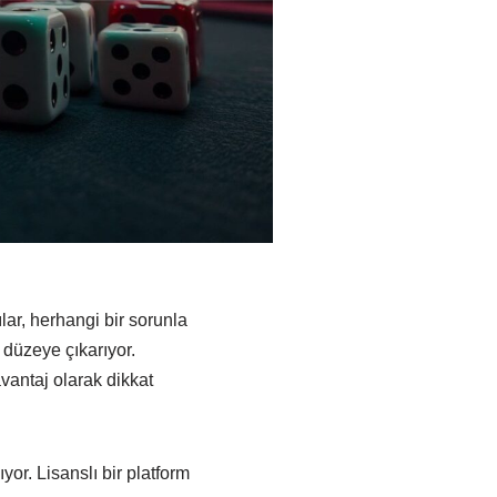
ılar, herhangi bir sorunla
t düzeye çıkarıyor.
vantaj olarak dikkat
ıyor. Lisanslı bir platform