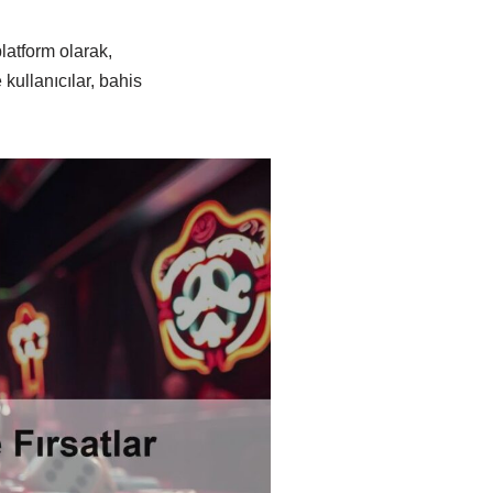
platform olarak,
kullanıcılar, bahis