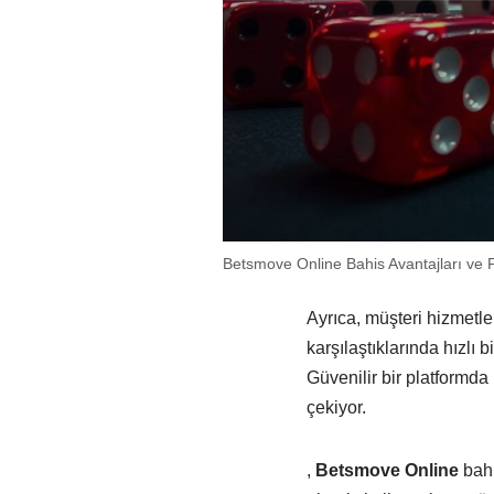
Betsmove Online Bahis Avantajları ve F
Ayrıca, müşteri hizmetler
karşılaştıklarında hızlı 
Güvenilir bir platformd
çekiyor.
,
Betsmove Online
bahis