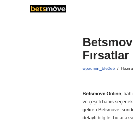
İçeriğe
geç
Betsmove
Fırsatlar
wpadmin_bfe0e5
Hazira
Betsmove Online
, bah
ve çeşitli bahis seçenekl
getiren Betsmove, sundu
detaylı bilgiler bulacaksı