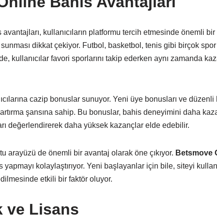
nline Bahis Avantajları
avantajları, kullanıcıların platformu tercih etmesinde önemli bir r
 sunması dikkat çekiyor. Futbol, basketbol, tenis gibi birçok sp
e, kullanıcılar favori sporlarını takip ederken aynı zamanda ka
ıcılarına cazip bonuslar sunuyor. Yeni üye bonusları ve düzenli
nı artırma şansına sahip. Bu bonuslar, bahis deneyimini daha kazan
ları değerlendirerek daha yüksek kazançlar elde edebilir.
tu arayüzü de önemli bir avantaj olarak öne çıkıyor.
Betsmove 
 yapmayı kolaylaştırıyor. Yeni başlayanlar için bile, siteyi kull
lmesinde etkili bir faktör oluyor.
k ve Lisans