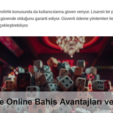
nilirlik konusunda da kullanıcılarına güven veriyor. Lisanslı bir 
nin güvende olduğunu garanti ediyor. Güvenli ödeme yöntemleri ile 
çekleştirebiliyor.