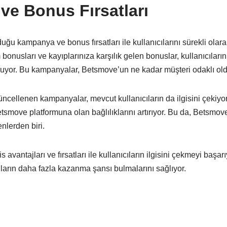
e Bonus Fırsatları
duğu kampanya ve bonus fırsatları ile kullanıcılarını sürekli olara
m bonusları ve kayıplarınıza karşılık gelen bonuslar, kullanıcıları
oluyor. Bu kampanyalar, Betsmove’un ne kadar müşteri odaklı ol
üncellenen kampanyalar, mevcut kullanıcıların da ilgisini çekiyo
 Betsmove platformuna olan bağlılıklarını artırıyor. Bu da, Betsmov
nlerden biri.
s avantajları ve fırsatları ile kullanıcıların ilgisini çekmeyi baş
cıların daha fazla kazanma şansı bulmalarını sağlıyor.