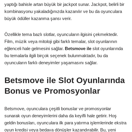
yaptığı bahisle artan büyük bir jackpot sunar. Jackpot, belirli bir
kombinasyonu yakaladığınızda kazanılır ve bu da oyunculara
büyük ödüller kazanma şansı verir.
Özellikle tema bazlı slotlar, oyuncuların ilgisini çekmektedir.
Film, müzik veya mitoloji gibi farklı temalar, slot oyunlarının
eğlenceli hale gelmesini sağlar.
Betsmove ile
slot oyunlarında
bu temalarla ilgili birçok seçenek bulunmaktadır, bu da
oyuncuların farklı deneyimler yaşamasını sağlar.
Betsmove ile Slot Oyunlarında
Bonus ve Promosyonlar
Betsmove, oyunculara çeşitli bonuslar ve promosyonlar
sunarak oyun deneyimlerini daha da keyifli hale getirir. Hoş
geldin bonusları, oyunculara ilk para yatırma işlemlerinde ekstra
oyun kredisi veya bedava dönüşler kazandırabilir. Bu, yeni