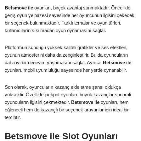
Betsmove ile
oyunları, birçok avantaj sunmaktadır. Öncelikle,
geniş oyun yelpazesi sayesinde her oyuncunun ilgisini çekecek
bir seçenek bulunmaktadır. Farklı temalar ve oyun türleri,
kullanıcıların sıkılmadan oyun oynamasını sağlar.
Platformun sunduğu yüksek kaliteli grafikler ve ses efektleri,
oyunun atmosferini daha da zenginleştirir. Bu da oyuncuların
daha iyi bir deneyim yaşamasını sağlar. Ayrıca,
Betsmove ile
oyunları, mobil uyumluluğu sayesinde her yerde oynanabilir.
Son olarak, oyuncuların kazanç elde etme şansı oldukça
yüksektir. Özellikle jackpot oyunları, büyük kazançlar sunarak
oyuncuların ilgisini çekmektedir.
Betsmove ile
oyunları, hem
eğlenceli hem de kazançlı bir seçenek arayanlar için ideal bir
tercihtir.
Betsmove ile Slot Oyunları