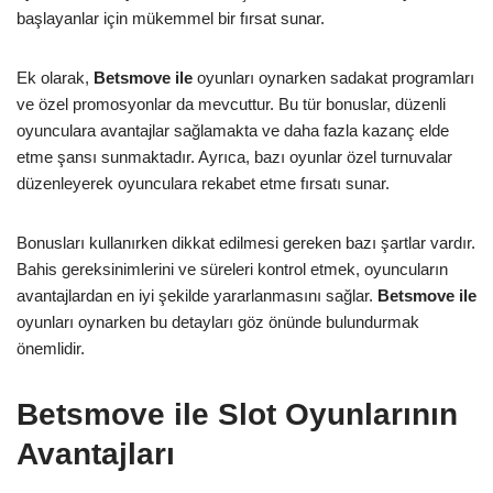
başlayanlar için mükemmel bir fırsat sunar.
Ek olarak,
Betsmove ile
oyunları oynarken sadakat programları
ve özel promosyonlar da mevcuttur. Bu tür bonuslar, düzenli
oyunculara avantajlar sağlamakta ve daha fazla kazanç elde
etme şansı sunmaktadır. Ayrıca, bazı oyunlar özel turnuvalar
düzenleyerek oyunculara rekabet etme fırsatı sunar.
Bonusları kullanırken dikkat edilmesi gereken bazı şartlar vardır.
Bahis gereksinimlerini ve süreleri kontrol etmek, oyuncuların
avantajlardan en iyi şekilde yararlanmasını sağlar.
Betsmove ile
oyunları oynarken bu detayları göz önünde bulundurmak
önemlidir.
Betsmove ile Slot Oyunlarının
Avantajları