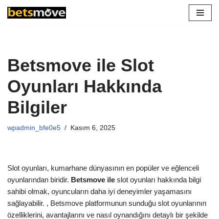
İçeriğe
geç
Betsmove ile Slot
Oyunları Hakkında
Bilgiler
wpadmin_bfe0e5
Kasım 6, 2025
Slot oyunları, kumarhane dünyasının en popüler ve eğlenceli
oyunlarından biridir.
Betsmove ile
slot oyunları hakkında bilgi
sahibi olmak, oyuncuların daha iyi deneyimler yaşamasını
sağlayabilir. , Betsmove platformunun sunduğu slot oyunlarının
özelliklerini, avantajlarını ve nasıl oynandığını detaylı bir şekilde