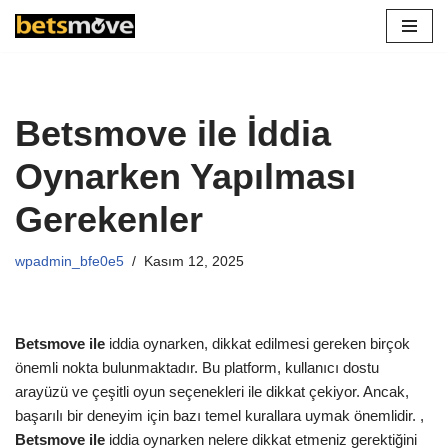
İçeriğe
geç
Betsmove ile İddia
Oynarken Yapılması
Gerekenler
wpadmin_bfe0e5
Kasım 12, 2025
Betsmove ile
iddia oynarken, dikkat edilmesi gereken birçok
önemli nokta bulunmaktadır. Bu platform, kullanıcı dostu
arayüzü ve çeşitli oyun seçenekleri ile dikkat çekiyor. Ancak,
başarılı bir deneyim için bazı temel kurallara uymak önemlidir. ,
Betsmove ile
iddia oynarken nelere dikkat etmeniz gerektiğini