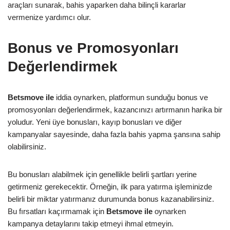
araçları sunarak, bahis yaparken daha bilinçli kararlar
vermenize yardımcı olur.
Bonus ve Promosyonları
Değerlendirmek
Betsmove ile
iddia oynarken, platformun sunduğu bonus ve
promosyonları değerlendirmek, kazancınızı artırmanın harika bir
yoludur. Yeni üye bonusları, kayıp bonusları ve diğer
kampanyalar sayesinde, daha fazla bahis yapma şansına sahip
olabilirsiniz.
Bu bonusları alabilmek için genellikle belirli şartları yerine
getirmeniz gerekecektir. Örneğin, ilk para yatırma işleminizde
belirli bir miktar yatırmanız durumunda bonus kazanabilirsiniz.
Bu fırsatları kaçırmamak için
Betsmove ile
oynarken
kampanya detaylarını takip etmeyi ihmal etmeyin.