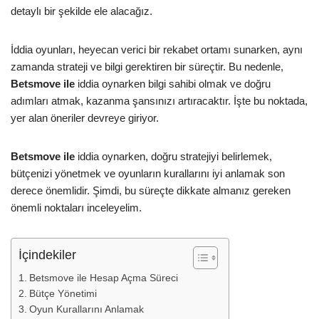
detaylı bir şekilde ele alacağız.
İddia oyunları, heyecan verici bir rekabet ortamı sunarken, aynı
zamanda strateji ve bilgi gerektiren bir süreçtir. Bu nedenle,
Betsmove ile
iddia oynarken bilgi sahibi olmak ve doğru
adımları atmak, kazanma şansınızı artıracaktır. İşte bu noktada,
yer alan öneriler devreye giriyor.
Betsmove ile
iddia oynarken, doğru stratejiyi belirlemek,
bütçenizi yönetmek ve oyunların kurallarını iyi anlamak son
derece önemlidir. Şimdi, bu süreçte dikkate almanız gereken
önemli noktaları inceleyelim.
İçindekiler
Betsmove ile Hesap Açma Süreci
Bütçe Yönetimi
Oyun Kurallarını Anlamak