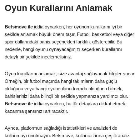
Oyun Kurallarını Anlamak
Betsmove ile
iddia oynarken, her oyunun kurallarını iyi bir
şekilde anlamak büyük önem taşır. Futbol, basketbol veya diğer
spor dallarındaki bahis seçenekleri farklılık gösterebilir. Bu
nedenle, hangi oyunu oynayacağınızı seçerken kurallarını
detaylı bir şekilde incelemelisiniz.
Oyun kurallarını anlamak, size avantaj sağlayacak bilgiler sunar.
Örneğin, bir futbol maçında hangi takımların daha güçlü
olduğunu veya hangi oyuncuların formda olduğunu bilmek,
bahislerinizi daha bilinçli bir şekilde yapmanıza yardımcı olur.
Betsmove ile
iddia oynarken, bu tür detaylara dikkat etmek,
kazanma şansınızı artıracaktır.
Ayrıca, platformun sağladığı istatistikleri ve analizleri de
kullanmayı unutmayın. Betsmove, kullanıcılarına çeşitli analiz