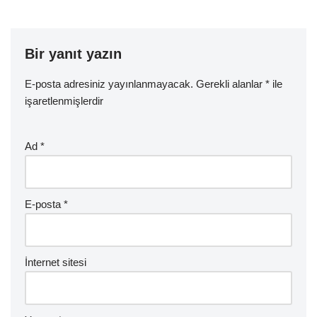
Bir yanıt yazın
E-posta adresiniz yayınlanmayacak.
Gerekli alanlar
*
ile
işaretlenmişlerdir
Ad
*
E-posta
*
İnternet sitesi