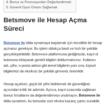
Bonus ve Promosyonları Değerlendirmek
Güvenli Oyun Ortamı Sağlamak
Betsmove ile Hesap Açma
Süreci
Betsmove ile
iddia oynamaya başlamak için öncelikle bir hesap
açmanız gerekiyor. Bu işlem oldukça basit ve hızlı bir şekilde
gerçekleştirilebilir. Betsmove platformuna girdiğinizde, kayıt ol
butonuna tıklayarak gerekli bilgileri doldurmalısınız. Kullanıcı
adı, şifre, e-posta adresi gibi temel bilgilerin yanı sıra, kişisel
bilgilerinizi de eksiksiz bir şekilde girmeniz önemlidir.
Hesap açarken, güçlü bir şifre belirlemek de güvenliğiniz
açısından kritik bir adımdır. Ayrıca, kayıt sırasında sağlanan
bonus fırsatlarını da değerlendirmeyi unutmayın.
Betsmove ile
iddia oynarken, bu bonuslar size ekstra kazanç şansı sunabilir.