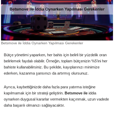
Betsmove ile İddia Oynarken Yapılması Gerekenler
Bütçe yönetimi yaparken, her bahis için belirli bir yüzdelik oran
belirlemek faydalı olabilir. Örneğin, toplam bütçenizin %5’ini her
bahiste kullanabilirsiniz. Bu şekilde, kayıplarınızı minimize
ederken, kazanma şansınızı da artırmış olursunuz.
Ayrıca, kaybettiğinizde daha fazla para yatırma isteğine
kapılmamak için bir strateji geliştirin.
Betsmove ile
iddia
oynarken duygusal kararlar vermekten kaçınmak, uzun vadede
daha başarılı olmanızı sağlayacaktır.