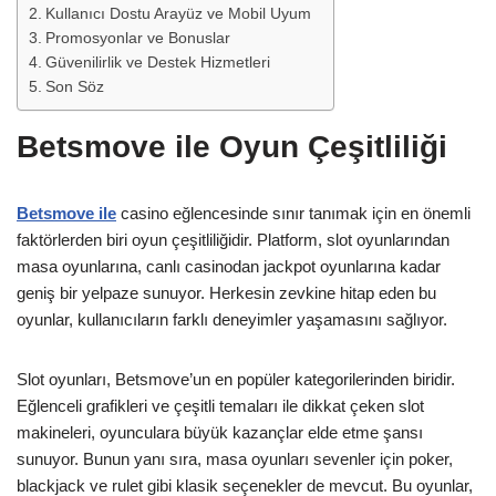
Kullanıcı Dostu Arayüz ve Mobil Uyum
Promosyonlar ve Bonuslar
Güvenilirlik ve Destek Hizmetleri
Son Söz
Betsmove ile Oyun Çeşitliliği
Betsmove ile
casino eğlencesinde sınır tanımak için en önemli
faktörlerden biri oyun çeşitliliğidir. Platform, slot oyunlarından
masa oyunlarına, canlı casinodan jackpot oyunlarına kadar
geniş bir yelpaze sunuyor. Herkesin zevkine hitap eden bu
oyunlar, kullanıcıların farklı deneyimler yaşamasını sağlıyor.
Slot oyunları, Betsmove’un en popüler kategorilerinden biridir.
Eğlenceli grafikleri ve çeşitli temaları ile dikkat çeken slot
makineleri, oyunculara büyük kazançlar elde etme şansı
sunuyor. Bunun yanı sıra, masa oyunları sevenler için poker,
blackjack ve rulet gibi klasik seçenekler de mevcut. Bu oyunlar,