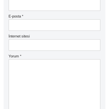
E-posta
*
İnternet sitesi
Yorum
*