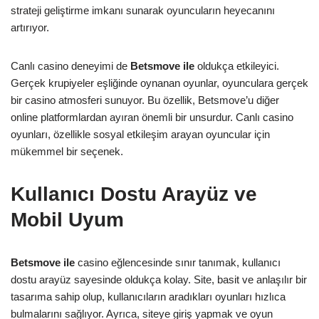
strateji geliştirme imkanı sunarak oyuncuların heyecanını
artırıyor.
Canlı casino deneyimi de
Betsmove ile
oldukça etkileyici.
Gerçek krupiyeler eşliğinde oynanan oyunlar, oyunculara gerçek
bir casino atmosferi sunuyor. Bu özellik, Betsmove’u diğer
online platformlardan ayıran önemli bir unsurdur. Canlı casino
oyunları, özellikle sosyal etkileşim arayan oyuncular için
mükemmel bir seçenek.
Kullanıcı Dostu Arayüz ve
Mobil Uyum
Betsmove ile
casino eğlencesinde sınır tanımak, kullanıcı
dostu arayüz sayesinde oldukça kolay. Site, basit ve anlaşılır bir
tasarıma sahip olup, kullanıcıların aradıkları oyunları hızlıca
bulmalarını sağlıyor. Ayrıca, siteye giriş yapmak ve oyun