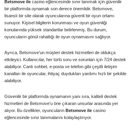
Betsmove ile
casino eğlencesinde sınır tanımak için güvenilir
bir platformda oynamak son derece önemlidir. Betsmove,
lisanslı bir site olarak oyuncularına güvenli bir oyun ortamı
sunuyor. Kişisel bilgilerin korunması ve oyun güvenliği
konularında yüksek standartlar belirlenmiş. Bu durum,
oyuncuların gönül rahatlığı ile oyun oynamasını sağlıyor.
Ayrıca, Betsmove’un müşteri destek hizmetleri de oldukça
etkileyici. Kullanıcılar, her türlü soru ve sorunları için 7/24 destek
alabiliyor. Canlı sohbet, e-posta ve telefon gibi çeşitli iletişim
kanalları ile oyuncular, ihtiyaç duydukları yardımı hızlı bir şekilde
alabiliyor.
Güvenilir bir platformda oynamanın yanı sıra, kaliteli destek
hizmetleri de Betsmove’u öne çıkaran unsurlar arasında yer
alıyor. Bu özellikler, oyuncuların
Betsmove ile
casino
eğlencesinde sınır tanımalarını kolaylaştırıyor.