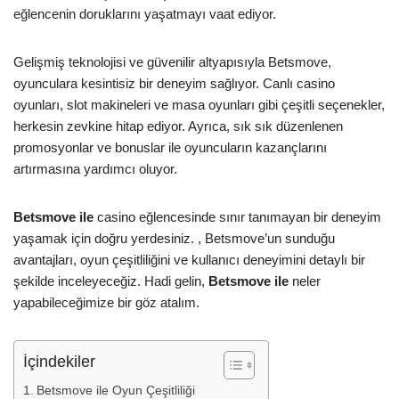
eğlencenin doruklarını yaşatmayı vaat ediyor.
Gelişmiş teknolojisi ve güvenilir altyapısıyla Betsmove,
oyunculara kesintisiz bir deneyim sağlıyor. Canlı casino
oyunları, slot makineleri ve masa oyunları gibi çeşitli seçenekler,
herkesin zevkine hitap ediyor. Ayrıca, sık sık düzenlenen
promosyonlar ve bonuslar ile oyuncuların kazançlarını
artırmasına yardımcı oluyor.
Betsmove ile
casino eğlencesinde sınır tanımayan bir deneyim
yaşamak için doğru yerdesiniz. , Betsmove’un sunduğu
avantajları, oyun çeşitliliğini ve kullanıcı deneyimini detaylı bir
şekilde inceleyeceğiz. Hadi gelin,
Betsmove ile
neler
yapabileceğimize bir göz atalım.
İçindekiler
Betsmove ile Oyun Çeşitliliği