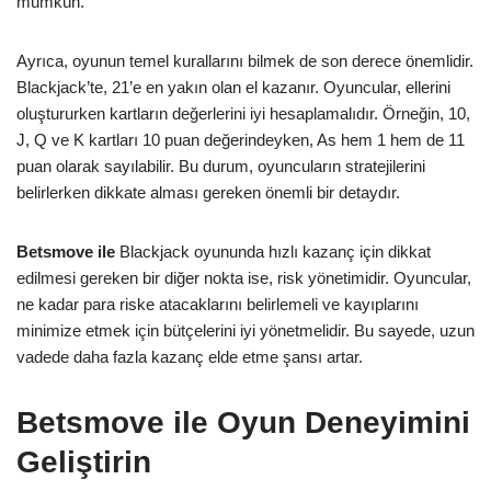
mümkün.
Ayrıca, oyunun temel kurallarını bilmek de son derece önemlidir.
Blackjack’te, 21’e en yakın olan el kazanır. Oyuncular, ellerini
oluştururken kartların değerlerini iyi hesaplamalıdır. Örneğin, 10,
J, Q ve K kartları 10 puan değerindeyken, As hem 1 hem de 11
puan olarak sayılabilir. Bu durum, oyuncuların stratejilerini
belirlerken dikkate alması gereken önemli bir detaydır.
Betsmove ile
Blackjack oyununda hızlı kazanç için dikkat
edilmesi gereken bir diğer nokta ise, risk yönetimidir. Oyuncular,
ne kadar para riske atacaklarını belirlemeli ve kayıplarını
minimize etmek için bütçelerini iyi yönetmelidir. Bu sayede, uzun
vadede daha fazla kazanç elde etme şansı artar.
Betsmove ile Oyun Deneyimini
Geliştirin