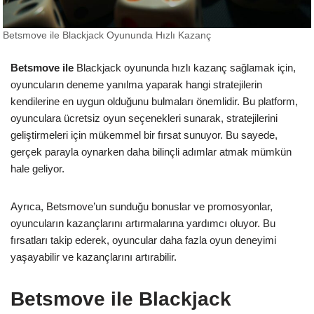
Betsmove ile Blackjack Oyununda Hızlı Kazanç
Betsmove ile
Blackjack oyununda hızlı kazanç sağlamak için,
oyuncuların deneme yanılma yaparak hangi stratejilerin
kendilerine en uygun olduğunu bulmaları önemlidir. Bu platform,
oyunculara ücretsiz oyun seçenekleri sunarak, stratejilerini
geliştirmeleri için mükemmel bir fırsat sunuyor. Bu sayede,
gerçek parayla oynarken daha bilinçli adımlar atmak mümkün
hale geliyor.
Ayrıca, Betsmove’un sunduğu bonuslar ve promosyonlar,
oyuncuların kazançlarını artırmalarına yardımcı oluyor. Bu
fırsatları takip ederek, oyuncular daha fazla oyun deneyimi
yaşayabilir ve kazançlarını artırabilir.
Betsmove ile Blackjack