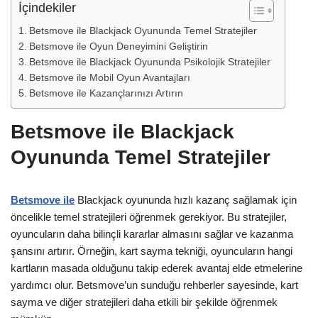
İçindekiler
Betsmove ile Blackjack Oyununda Temel Stratejiler
Betsmove ile Oyun Deneyimini Geliştirin
Betsmove ile Blackjack Oyununda Psikolojik Stratejiler
Betsmove ile Mobil Oyun Avantajları
Betsmove ile Kazançlarınızı Artırın
Betsmove ile Blackjack
Oyununda Temel Stratejiler
Betsmove ile
Blackjack oyununda hızlı kazanç sağlamak için
öncelikle temel stratejileri öğrenmek gerekiyor. Bu stratejiler,
oyuncuların daha bilinçli kararlar almasını sağlar ve kazanma
şansını artırır. Örneğin, kart sayma tekniği, oyuncuların hangi
kartların masada olduğunu takip ederek avantaj elde etmelerine
yardımcı olur. Betsmove’un sunduğu rehberler sayesinde, kart
sayma ve diğer stratejileri daha etkili bir şekilde öğrenmek