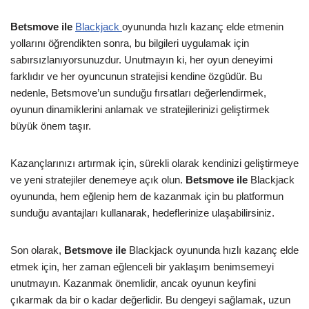
Betsmove ile
Blackjack
oyununda hızlı kazanç elde etmenin
yollarını öğrendikten sonra, bu bilgileri uygulamak için
sabırsızlanıyorsunuzdur. Unutmayın ki, her oyun deneyimi
farklıdır ve her oyuncunun stratejisi kendine özgüdür. Bu
nedenle, Betsmove’un sunduğu fırsatları değerlendirmek,
oyunun dinamiklerini anlamak ve stratejilerinizi geliştirmek
büyük önem taşır.
Kazançlarınızı artırmak için, sürekli olarak kendinizi geliştirmeye
ve yeni stratejiler denemeye açık olun.
Betsmove ile
Blackjack
oyununda, hem eğlenip hem de kazanmak için bu platformun
sunduğu avantajları kullanarak, hedeflerinize ulaşabilirsiniz.
Son olarak,
Betsmove ile
Blackjack oyununda hızlı kazanç elde
etmek için, her zaman eğlenceli bir yaklaşım benimsemeyi
unutmayın. Kazanmak önemlidir, ancak oyunun keyfini
çıkarmak da bir o kadar değerlidir. Bu dengeyi sağlamak, uzun