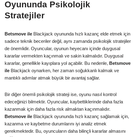
Oyununda Psikolojik
Stratejiler
Betsmove ile
Blackjack oyununda hızlı kazanç elde etmek için
sadece teknik beceriler değil, aynı zamanda psikolojik stratejiler
de önemlidir. Oyuncular, oyunun heyecanı içinde duygusal
kararlar vermekten kaçınmalı ve sakin kalmalıdır. Duygusal
kararlar, genellikle kayıplara yol açabilir. Bu nedenle,
Betsmove
ile
Blackjack oynarken, her zaman soğukkanlı kalmak ve
mantıklı adımlar atmak büyük bir avantaj sağlar.
Bir diğer önemli psikolojik strateji ise, oyunu nasıl kontrol
edeceğinizi bilmektir. Oyuncular, kaybettiklerinde daha fazla
kazanmak için daha fazla risk almaktan kaçınmalıdır.
Betsmove ile
Blackjack oyununda hızlı kazanç sağlamak için,
kazanma ve kaybetme durumlarını iyi analiz etmek
gerekmektedir. Bu, oyuncuların daha bilinçli kararlar almasını