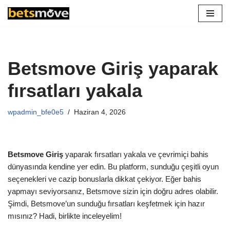
İçeriğe
geç
Betsmove Giriş yaparak
fırsatları yakala
wpadmin_bfe0e5
Haziran 4, 2026
Betsmove Giriş
yaparak fırsatları yakala ve çevrimiçi bahis
dünyasında kendine yer edin. Bu platform, sunduğu çeşitli oyun
seçenekleri ve cazip bonuslarla dikkat çekiyor. Eğer bahis
yapmayı seviyorsanız, Betsmove sizin için doğru adres olabilir.
Şimdi, Betsmove’un sunduğu fırsatları keşfetmek için hazır
mısınız? Hadi, birlikte inceleyelim!