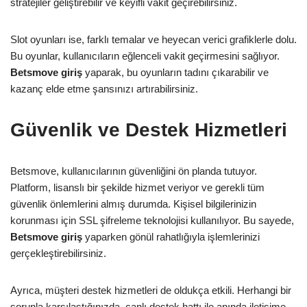
stratejiler geliştirebilir ve keyifli vakit geçirebilirsiniz.
Slot oyunları ise, farklı temalar ve heyecan verici grafiklerle dolu.
Bu oyunlar, kullanıcıların eğlenceli vakit geçirmesini sağlıyor.
Betsmove giriş
yaparak, bu oyunların tadını çıkarabilir ve
kazanç elde etme şansınızı artırabilirsiniz.
Güvenlik ve Destek Hizmetleri
Betsmove, kullanıcılarının güvenliğini ön planda tutuyor.
Platform, lisanslı bir şekilde hizmet veriyor ve gerekli tüm
güvenlik önlemlerini almış durumda. Kişisel bilgilerinizin
korunması için SSL şifreleme teknolojisi kullanılıyor. Bu sayede,
Betsmove giriş
yaparken gönül rahatlığıyla işlemlerinizi
gerçekleştirebilirsiniz.
Ayrıca, müşteri destek hizmetleri de oldukça etkili. Herhangi bir
sorunla karşılaştığınızda, canlı destek hattı ile anında iletişime