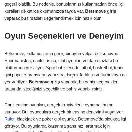
geçerli olabilir. Bu nedenle, bonuslarınızı kullanmadan önce ilgili
kuralları dikkatlice okumanızda fayda var.
Betsmove giriş
yaparak bu fırsatları değerlendirmek için hazır olun!
Oyun Seçenekleri ve Deneyim
Betsmove, kullanıcılarına geniş bir oyun yelpazesi sunuyor.
Spor bahisleri, canlı casino, slot oyunları ve daha fazlası bu
platformda yer alıyor. Spor bahislerinde futbol, basketbol, tenis
gibi popüler branşların yanı sıra, birçok farklı lig ve turnuvaya da
yer veriliyor.
Betsmove giriş
yaparak, bu geniş seçenekler
arasında istediğinizi seçebilir ve bahis yapabilirsiniz.
Canlı casino oyunları, gerçek krupiyelerle oynama imkanı
sunuyor. Bu, oyunculara gerçek bir casino deneyimi yaşatıyor.
Rulet
, blackjack ve poker gibi oyunlar, Betsmove’da oldukça ilgi
görüyor. Bu oyunlarda kazanma şansınızı artırmak için