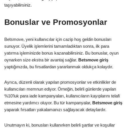
taşıyabilirsiniz.
Bonuslar ve Promosyonlar
Betsmove, yeni kullanıcılar için cazip hoş geldin bonusları
sunuyor. Üyelik işlemlerini tamamladıktan sonra, ilk para
yatırma işleminizde bonus kazanabilirsiniz. Bu bonuslar, oyun
oynarken size ekstra bir avantaj sağlar.
Betsmove giriş
yaptığınızda, bu fırsatlardan yararlanmak oldukça kolaydır.
Ayrıca, düzenli olarak yapılan promosyonlar ve etkinlikler de
kullanıcıları memnun ediyor. Örneğin, belirli günlerde yapılan
%10’luk para iade kampanyaları, kullanıcıların kayıplarını telafi
etmesine yardımcı oluyor. Bu tür kampanyalar,
Betsmove giriş
yaparak fırsatları yakalamanızı sağlayacak detaylardır.
Unutmayın ki, bonusları kullanırken belirli şartlar ve koşullar