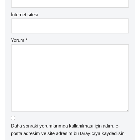
İnternet sitesi
Yorum
*
Daha sonraki yorumlarımda kullanılması için adım, e-
posta adresim ve site adresim bu tarayıcıya kaydedilsin.