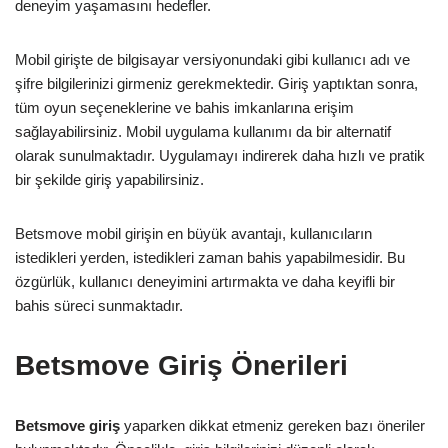
deneyim yaşamasını hedefler.
Mobil girişte de bilgisayar versiyonundaki gibi kullanıcı adı ve
şifre bilgilerinizi girmeniz gerekmektedir. Giriş yaptıktan sonra,
tüm oyun seçeneklerine ve bahis imkanlarına erişim
sağlayabilirsiniz. Mobil uygulama kullanımı da bir alternatif
olarak sunulmaktadır. Uygulamayı indirerek daha hızlı ve pratik
bir şekilde giriş yapabilirsiniz.
Betsmove mobil girişin en büyük avantajı, kullanıcıların
istedikleri yerden, istedikleri zaman bahis yapabilmesidir. Bu
özgürlük, kullanıcı deneyimini artırmakta ve daha keyifli bir
bahis süreci sunmaktadır.
Betsmove Giriş Önerileri
Betsmove giriş
yaparken dikkat etmeniz gereken bazı öneriler