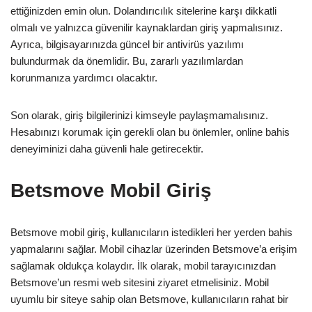
ettiğinizden emin olun. Dolandırıcılık sitelerine karşı dikkatli
olmalı ve yalnızca güvenilir kaynaklardan giriş yapmalısınız.
Ayrıca, bilgisayarınızda güncel bir antivirüs yazılımı
bulundurmak da önemlidir. Bu, zararlı yazılımlardan
korunmanıza yardımcı olacaktır.
Son olarak, giriş bilgilerinizi kimseyle paylaşmamalısınız.
Hesabınızı korumak için gerekli olan bu önlemler, online bahis
deneyiminizi daha güvenli hale getirecektir.
Betsmove Mobil Giriş
Betsmove mobil giriş, kullanıcıların istedikleri her yerden bahis
yapmalarını sağlar. Mobil cihazlar üzerinden Betsmove’a erişim
sağlamak oldukça kolaydır. İlk olarak, mobil tarayıcınızdan
Betsmove’un resmi web sitesini ziyaret etmelisiniz. Mobil
uyumlu bir siteye sahip olan Betsmove, kullanıcıların rahat bir