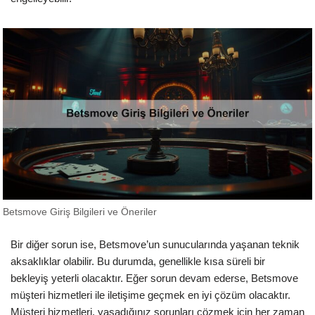
Betsmove Giriş Bilgileri ve Öneriler
Bir diğer sorun ise, Betsmove’un sunucularında yaşanan teknik
aksaklıklar olabilir. Bu durumda, genellikle kısa süreli bir
bekleyiş yeterli olacaktır. Eğer sorun devam ederse, Betsmove
müşteri hizmetleri ile iletişime geçmek en iyi çözüm olacaktır.
Müşteri hizmetleri, yaşadığınız sorunları çözmek için her zaman