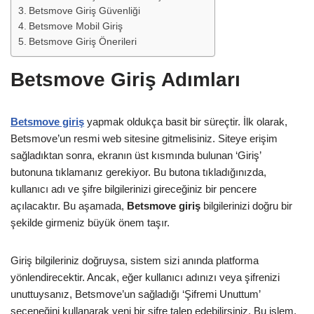
Betsmove Giriş Güvenliği
Betsmove Mobil Giriş
Betsmove Giriş Önerileri
Betsmove Giriş Adımları
Betsmove giriş
yapmak oldukça basit bir süreçtir. İlk olarak,
Betsmove’un resmi web sitesine gitmelisiniz. Siteye erişim
sağladıktan sonra, ekranın üst kısmında bulunan ‘Giriş’
butonuna tıklamanız gerekiyor. Bu butona tıkladığınızda,
kullanıcı adı ve şifre bilgilerinizi gireceğiniz bir pencere
açılacaktır. Bu aşamada,
Betsmove giriş
bilgilerinizi doğru bir
şekilde girmeniz büyük önem taşır.
Giriş bilgileriniz doğruysa, sistem sizi anında platforma
yönlendirecektir. Ancak, eğer kullanıcı adınızı veya şifrenizi
unuttuysanız, Betsmove’un sağladığı ‘Şifremi Unuttum’
seçeneğini kullanarak yeni bir şifre talep edebilirsiniz. Bu işlem,