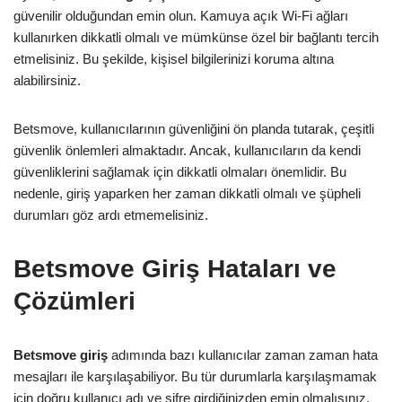
güvenilir olduğundan emin olun. Kamuya açık Wi-Fi ağları
kullanırken dikkatli olmalı ve mümkünse özel bir bağlantı tercih
etmelisiniz. Bu şekilde, kişisel bilgilerinizi koruma altına
alabilirsiniz.
Betsmove, kullanıcılarının güvenliğini ön planda tutarak, çeşitli
güvenlik önlemleri almaktadır. Ancak, kullanıcıların da kendi
güvenliklerini sağlamak için dikkatli olmaları önemlidir. Bu
nedenle, giriş yaparken her zaman dikkatli olmalı ve şüpheli
durumları göz ardı etmemelisiniz.
Betsmove Giriş Hataları ve
Çözümleri
Betsmove giriş
adımında bazı kullanıcılar zaman zaman hata
mesajları ile karşılaşabiliyor. Bu tür durumlarla karşılaşmamak
için doğru kullanıcı adı ve şifre girdiğinizden emin olmalısınız.