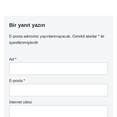
Bir yanıt yazın
E-posta adresiniz yayınlanmayacak.
Gerekli alanlar
*
ile
işaretlenmişlerdir
Ad
*
E-posta
*
İnternet sitesi