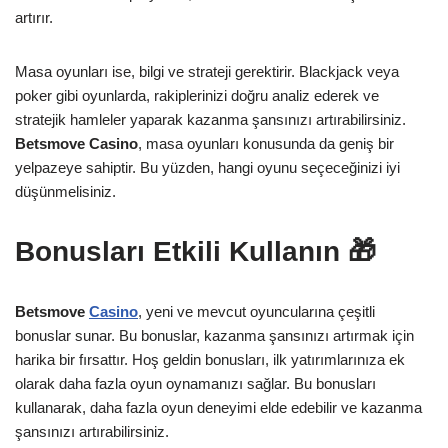
artırır.
Masa oyunları ise, bilgi ve strateji gerektirir. Blackjack veya
poker gibi oyunlarda, rakiplerinizi doğru analiz ederek ve
stratejik hamleler yaparak kazanma şansınızı artırabilirsiniz.
Betsmove Casino
, masa oyunları konusunda da geniş bir
yelpazeye sahiptir. Bu yüzden, hangi oyunu seçeceğinizi iyi
düşünmelisiniz.
Bonusları Etkili Kullanın 🎁
Betsmove
Casino
, yeni ve mevcut oyuncularına çeşitli
bonuslar sunar. Bu bonuslar, kazanma şansınızı artırmak için
harika bir fırsattır. Hoş geldin bonusları, ilk yatırımlarınıza ek
olarak daha fazla oyun oynamanızı sağlar. Bu bonusları
kullanarak, daha fazla oyun deneyimi elde edebilir ve kazanma
şansınızı artırabilirsiniz.