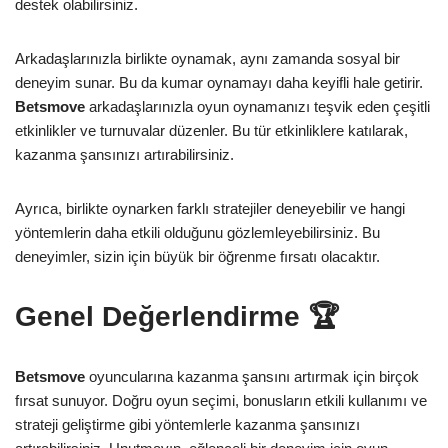
destek olabilirsiniz.
Arkadaşlarınızla birlikte oynamak, aynı zamanda sosyal bir
deneyim sunar. Bu da kumar oynamayı daha keyifli hale getirir.
Betsmove
arkadaşlarınızla oyun oynamanızı teşvik eden çeşitli
etkinlikler ve turnuvalar düzenler. Bu tür etkinliklere katılarak,
kazanma şansınızı artırabilirsiniz.
Ayrıca, birlikte oynarken farklı stratejiler deneyebilir ve hangi
yöntemlerin daha etkili olduğunu gözlemleyebilirsiniz. Bu
deneyimler, sizin için büyük bir öğrenme fırsatı olacaktır.
Genel Değerlendirme 🏆
Betsmove
oyuncularına kazanma şansını artırmak için birçok
fırsat sunuyor. Doğru oyun seçimi, bonusların etkili kullanımı ve
strateji geliştirme gibi yöntemlerle kazanma şansınızı