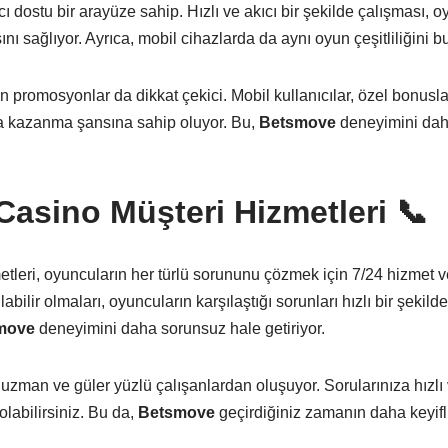
 dostu bir arayüze sahip. Hızlı ve akıcı bir şekilde çalışması, oy
ı sağlıyor. Ayrıca, mobil cihazlarda da aynı oyun çeşitliliğini
n promosyonlar da dikkat çekici. Mobil kullanıcılar, özel bonus
a kazanma şansına sahip oluyor. Bu,
Betsmove
deneyimini daha
asino Müşteri Hizmetleri 📞
tleri, oyuncuların her türlü sorununu çözmek için 7/24 hizmet ve
ılabilir olmaları, oyuncuların karşılaştığı sorunları hızlı bir şeki
move
deneyimini daha sorunsuz hale getiriyor.
 uzman ve güler yüzlü çalışanlardan oluşuyor. Sorularınıza hızlı v
labilirsiniz. Bu da,
Betsmove
geçirdiğiniz zamanın daha keyifli