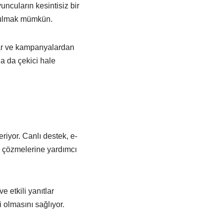
uncuların kesintisiz bir
 bulmak mümkün.
lar ve kampanyalardan
 da çekici hale
riyor. Canlı destek, e-
lde çözmelerine yardımcı
e etkili yanıtlar
 olmasını sağlıyor.