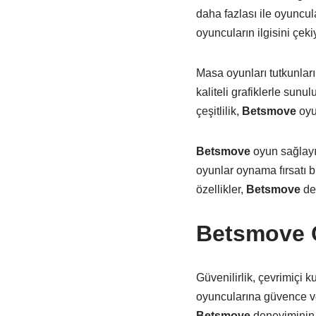
daha fazlası ile oyuncula
oyuncuların ilgisini çek
Masa oyunları tutkunları
kaliteli grafiklerle sun
çeşitlilik,
Betsmove
oyu
Betsmove
oyun sağlayıc
oyunlar oynama fırsatı 
özellikler,
Betsmove
de
Betsmove Ca
Güvenilirlik, çevrimiçi 
oyuncularına güvence ve
Betsmove
deneyiminin g