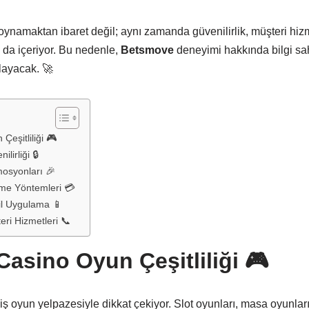
namaktan ibaret değil; aynı zamanda güvenilirlik, müşteri hiz
ı da içeriyor. Bu nedenle,
Betsmove
deneyimi hakkında bilgi sah
layacak. 🚀
eşitliliği 🎮
irliği 🔒
osyonları 🎉
me Yöntemleri 💳
l Uygulama 📱
ri Hizmetleri 📞
asino Oyun Çeşitliliği 🎮
iş oyun yelpazesiyle dikkat çekiyor. Slot oyunları, masa oyunları