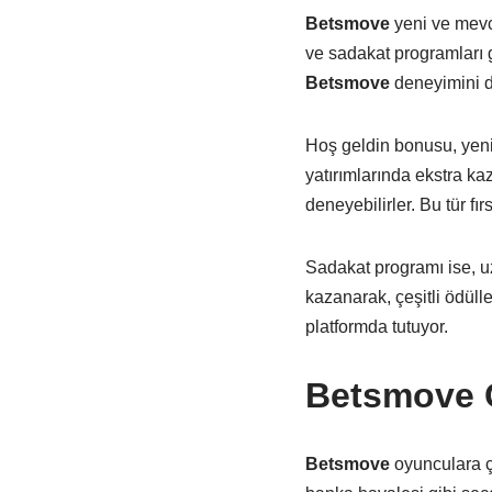
Betsmove
yeni ve mevc
ve sadakat programları g
Betsmove
deneyimini d
Hoş geldin bonusu, yeni
yatırımlarında ekstra ka
deneyebilirler. Bu tür fır
Sadakat programı ise, uz
kazanarak, çeşitli ödüll
platformda tutuyor.
Betsmove 
Betsmove
oyunculara çe