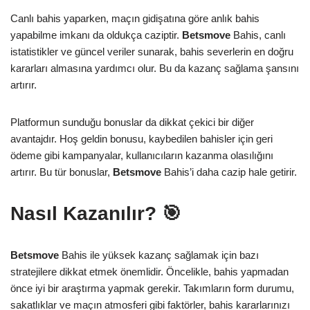
Canlı bahis yaparken, maçın gidişatına göre anlık bahis
yapabilme imkanı da oldukça caziptir.
Betsmove
Bahis, canlı
istatistikler ve güncel veriler sunarak, bahis severlerin en doğru
kararları almasına yardımcı olur. Bu da kazanç sağlama şansını
artırır.
Platformun sunduğu bonuslar da dikkat çekici bir diğer
avantajdır. Hoş geldin bonusu, kaybedilen bahisler için geri
ödeme gibi kampanyalar, kullanıcıların kazanma olasılığını
artırır. Bu tür bonuslar,
Betsmove
Bahis’i daha cazip hale getirir.
Nasıl Kazanılır? 🎯
Betsmove
Bahis ile yüksek kazanç sağlamak için bazı
stratejilere dikkat etmek önemlidir. Öncelikle, bahis yapmadan
önce iyi bir araştırma yapmak gerekir. Takımların form durumu,
sakatlıklar ve maçın atmosferi gibi faktörler, bahis kararlarınızı