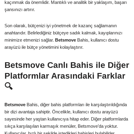
kaçınmak da önemlidir. Mantıklı ve analitik bir yaklaşım, başarı
şansınızı artırır.
Son olarak, bütçenizi iyi yönetmek de kazanç sağlamanın
anahtarıdır. Belirlediğiniz bütçeye sadık kalmak, kayıplarınızı
minimize etmenizi sağlar.
Betsmove
Bahis, kullanıcı dostu
arayüzü ile bütçe yönetimini kolaylaştırır.
Betsmove Canlı Bahis ile Diğer
Platformlar Arasındaki Farklar
🔍
Betsmove
Bahis, diğer bahis platformları ile karşılaştırıldığında
bir dizi avantaja sahiptir. Öncelikle, kullanıcı dostu arayüzü
sayesinde her yaştan kullanıcıya hitap eder. Diğer platformlarda
sıkça karşılaşılan karmaşık menüler, Betsmove’da yoktur.
Kullanıcılar, hızlı bir şekilde istedikleri bahisleri bulabilirler.