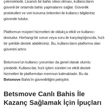
çekmektedir. Lisanslı bir bahis sitesi olması, kullanıcıların
güvenli bir ortamda bahis yapmalarını sağlar. Güvenlik
protokolleri ve veri koruma önlemleri ile kullanıcı bilgileriniz
güvende tutulur.
Platformun müşteri hizmetleri de oldukça etkili ve kullanıcı
dostudur. Herhangi bir sorun veya soru ile karşılaştığınızda, hızlı
bir şekilde destek alabilirsiniz. Bu, kullanıcıların platforma olan
güvenini artırır.
Betsmove’un kullanıcı yorumları da genel olarak olumlu
yöndedir. Kullanıcılar, hızlı işlem süreleri ve etkili destek
hizmetleri ile platformdan memnun kalmaktadır. Bu da
Betsmove
Bahis’in güvenilirliğini pekiştirir.
Betsmove Canlı Bahis İle
Kazanç Sağlamak İçin İpuçları