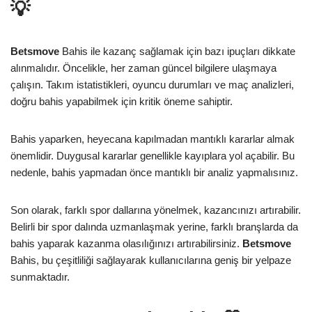
💡
Betsmove
Bahis ile kazanç sağlamak için bazı ipuçları dikkate
alınmalıdır. Öncelikle, her zaman güncel bilgilere ulaşmaya
çalışın. Takım istatistikleri, oyuncu durumları ve maç analizleri,
doğru bahis yapabilmek için kritik öneme sahiptir.
Bahis yaparken, heyecana kapılmadan mantıklı kararlar almak
önemlidir. Duygusal kararlar genellikle kayıplara yol açabilir. Bu
nedenle, bahis yapmadan önce mantıklı bir analiz yapmalısınız.
Son olarak, farklı spor dallarına yönelmek, kazancınızı artırabilir.
Belirli bir spor dalında uzmanlaşmak yerine, farklı branşlarda da
bahis yaparak kazanma olasılığınızı artırabilirsiniz.
Betsmove
Bahis, bu çeşitliliği sağlayarak kullanıcılarına geniş bir yelpaze
sunmaktadır.