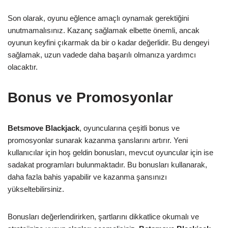
Son olarak, oyunu eğlence amaçlı oynamak gerektiğini
unutmamalısınız. Kazanç sağlamak elbette önemli, ancak
oyunun keyfini çıkarmak da bir o kadar değerlidir. Bu dengeyi
sağlamak, uzun vadede daha başarılı olmanıza yardımcı
olacaktır.
Bonus ve Promosyonlar
Betsmove Blackjack
, oyuncularına çeşitli bonus ve
promosyonlar sunarak kazanma şanslarını artırır. Yeni
kullanıcılar için hoş geldin bonusları, mevcut oyuncular için ise
sadakat programları bulunmaktadır. Bu bonusları kullanarak,
daha fazla bahis yapabilir ve kazanma şansınızı
yükseltebilirsiniz.
Bonusları değerlendirirken, şartlarını dikkatlice okumalı ve