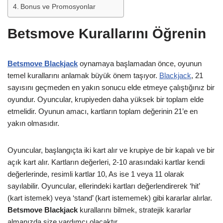
Bonus ve Promosyonlar
Betsmove Kurallarını Öğrenin
Betsmove Blackjack
oynamaya başlamadan önce, oyunun
temel kurallarını anlamak büyük önem taşıyor.
Blackjack
, 21
sayısını geçmeden en yakın sonucu elde etmeye çalıştığınız bir
oyundur. Oyuncular, krupiyeden daha yüksek bir toplam elde
etmelidir. Oyunun amacı, kartların toplam değerinin 21’e en
yakın olmasıdır.
Oyuncular, başlangıçta iki kart alır ve krupiye de bir kapalı ve bir
açık kart alır. Kartların değerleri, 2-10 arasındaki kartlar kendi
değerlerinde, resimli kartlar 10, As ise 1 veya 11 olarak
sayılabilir. Oyuncular, ellerindeki kartları değerlendirerek ‘hit’
(kart istemek) veya ‘stand’ (kart istememek) gibi kararlar alırlar.
Betsmove Blackjack
kurallarını bilmek, stratejik kararlar
almanızda size yardımcı olacaktır.