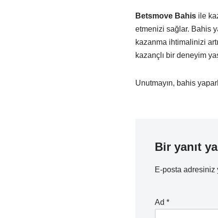
Betsmove Bahis
ile ka
etmenizi sağlar. Bahis 
kazanma ihtimalinizi artı
kazançlı bir deneyim yaş
Unutmayın, bahis yaparke
Bir yanıt ya
E-posta adresiniz
Ad
*