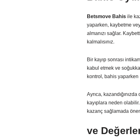
Betsmove Bahis
ile ka
yaparken, kaybetme veya
almanızı sağlar. Kaybet
kalmalısınız.
Bir kayıp sonrası intika
kabul etmek ve soğukkan
kontrol, bahis yaparken ba
Ayrıca, kazandığınızda d
kayıplara neden olabilir
kazanç sağlamada önemli
ve Değerle