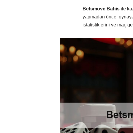
Betsmove Bahis
ile ka
yapmadan önce, oynayaca
istatistiklerini ve maç g