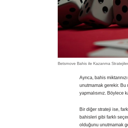
Betsmove Bahis ile Kazanma Stratejiler
Ayrıca, bahis miktarını
unutmamak gerekir. Bu n
yapmalısınız. Böylece ka
Bir diğer strateji ise, f
bahisleri gibi farklı seç
olduğunu unutmamak gerek