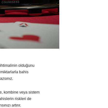
ihtimalinin olduğunu
iktarlarla bahis
azsınız.
rine, kombine veya sistem
hislerin riskleri de
nızı artırır.