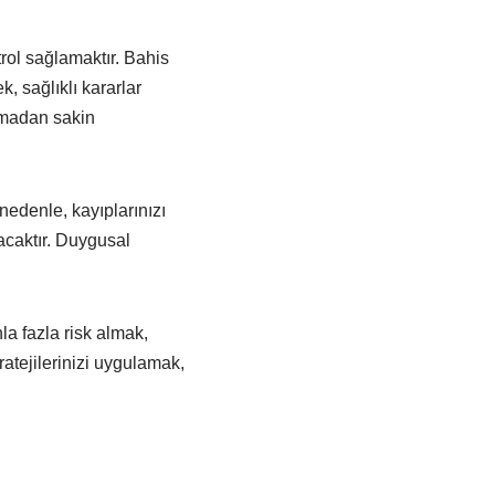
rol sağlamaktır. Bahis
 sağlıklı kararlar
ymadan sakin
nedenle, kayıplarınızı
caktır. Duygusal
a fazla risk almak,
atejilerinizi uygulamak,