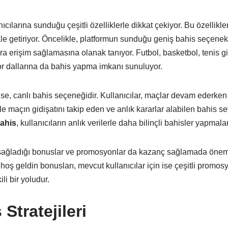
anıcılarına sunduğu çeşitli özelliklerle dikkat çekiyor. Bu özellik
e getiriyor. Öncelikle, platformun sunduğu geniş bahis seçenekler
ra erişim sağlamasına olanak tanıyor. Futbol, basketbol, tenis gi
or dallarına da bahis yapma imkanı sunuluyor.
 ise, canlı bahis seçeneğidir. Kullanıcılar, maçlar devam ederk
kle maçın gidişatını takip eden ve anlık kararlar alabilen bahis se
ahis
, kullanıcıların anlık verilerle daha bilinçli bahisler yapmalar
sağladığı bonuslar ve promosyonlar da kazanç sağlamada önemli 
n hoş geldin bonusları, mevcut kullanıcılar için ise çeşitli promo
li bir yoludur.
 Stratejileri