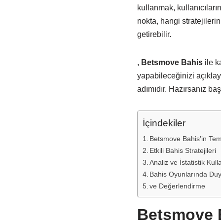
kullanmak, kullanıcıları
nokta, hangi stratejiler
getirebilir.
,
Betsmove Bahis
ile k
yapabileceğinizi açıklay
adımıdır. Hazırsanız baş
İçindekiler
Betsmove Bahis’in Teme
Etkili Bahis Stratejileri
Analiz ve İstatistik Kul
Bahis Oyunlarında Duy
ve Değerlendirme
Betsmove B