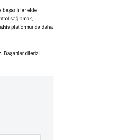
 başarılı lar elde
ntrol sağlamak,
ahis
platformunda daha
 Başarılar dileriz!