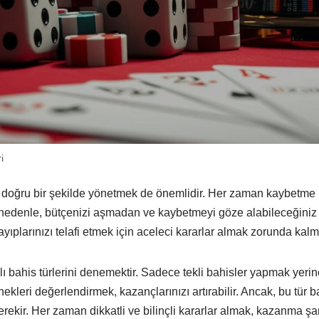
i
zı doğru bir şekilde yönetmek de önemlidir. Her zaman kaybetme 
edenle, bütçenizi aşmadan ve kaybetmeyi göze alabileceğiniz m
yıplarınızı telafi etmek için aceleci kararlar almak zorunda kalm
arklı bahis türlerini denemektir. Sadece tekli bahisler yapmak ye
enekleri değerlendirmek, kazançlarınızı artırabilir. Ancak, bu tür ba
ir. Her zaman dikkatli ve bilinçli kararlar almak, kazanma şansı