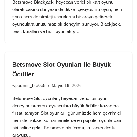
Betsmove Blackjack, heyecan verici bir kart oyunu
olarak casino dünyasında dikkat çekiyor. Bu oyun, hem
şans hem de strateji unsurlarını bir araya getirerek
oyunculara unutulmaz bir deneyim sunuyor. Blackjack,
basit kuralları ve hızlı oyun akışı…
Betsmove Slot Oyunları ile Büyük
Ödüller
wpadmin_bfe0e5
Mayıs 18, 2026
Betsmove Slot oyunları, heyecan verici bir oyun
deneyimi sunarak oyunculara büyük ödüller kazanma
fırsatı tanıyor. Slot oyunları, günümüzde hem çevrimiçi
hem de fiziksel kumarhanelerde en popüler oyunlardan
biri haline geldi. Betsmove platformu, kullanıcı dostu
arayüzü…