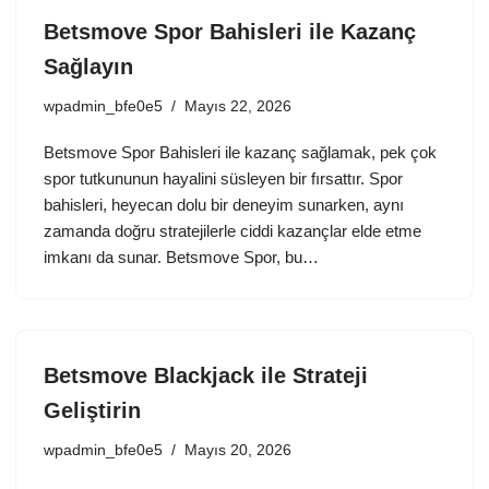
Betsmove Spor Bahisleri ile Kazanç
Sağlayın
wpadmin_bfe0e5
Mayıs 22, 2026
Betsmove Spor Bahisleri ile kazanç sağlamak, pek çok
spor tutkununun hayalini süsleyen bir fırsattır. Spor
bahisleri, heyecan dolu bir deneyim sunarken, aynı
zamanda doğru stratejilerle ciddi kazançlar elde etme
imkanı da sunar. Betsmove Spor, bu…
Betsmove Blackjack ile Strateji
Geliştirin
wpadmin_bfe0e5
Mayıs 20, 2026