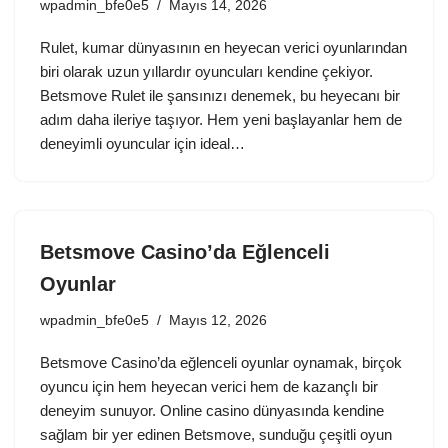
wpadmin_bfe0e5
Mayıs 14, 2026
Rulet, kumar dünyasının en heyecan verici oyunlarından
biri olarak uzun yıllardır oyuncuları kendine çekiyor.
Betsmove Rulet ile şansınızı denemek, bu heyecanı bir
adım daha ileriye taşıyor. Hem yeni başlayanlar hem de
deneyimli oyuncular için ideal…
Betsmove Casino’da Eğlenceli
Oyunlar
wpadmin_bfe0e5
Mayıs 12, 2026
Betsmove Casino’da eğlenceli oyunlar oynamak, birçok
oyuncu için hem heyecan verici hem de kazançlı bir
deneyim sunuyor. Online casino dünyasında kendine
sağlam bir yer edinen Betsmove, sunduğu çeşitli oyun